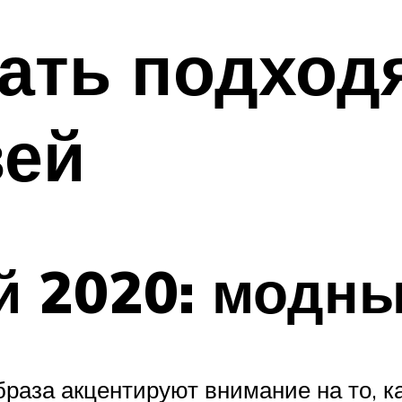
рать подхо
вей
й 2020: модны
раза акцентируют внимание на то, к