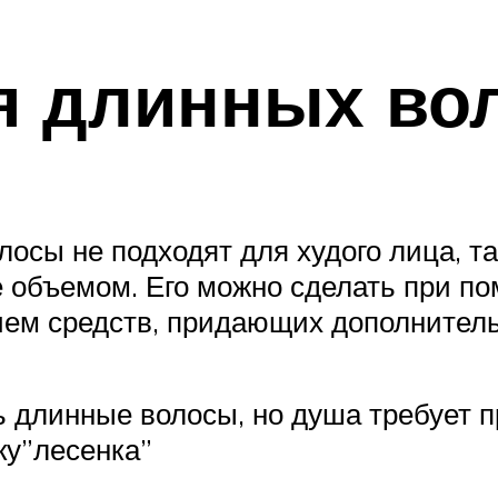
я длинных во
осы не подходят для худого лица, т
е объемом. Его можно сделать при по
ием средств, придающих дополнител
ь длинные волосы, но душа требует п
ку”лесенка”