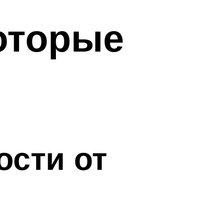
которые
ости от