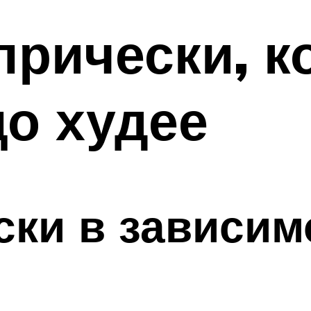
прически, 
о худее
ки в зависим