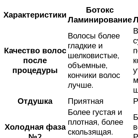
Ботокс
Характеристики
Ламинирование
Л
В
Волосы более
с
гладкие и
Качество волос
п
шелковистые,
после
к
объемные,
процедуры
у
кончики волос
м
лучше.
ш
Отдушка
Приятная
Р
Более густая и
Б
плотная, более
Холодная фаза
в
скользящая.
№2
Р