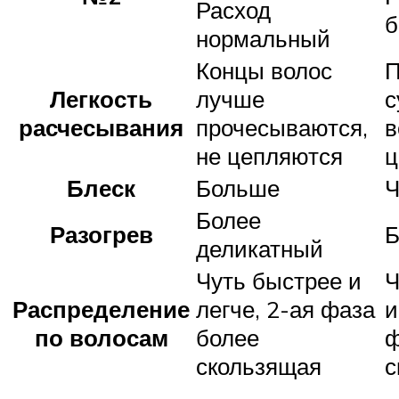
Расход
б
нормальный
Концы волос
П
Легкость
лучше
с
расчесывания
прочесываются,
в
не цепляются
ц
Блеск
Больше
Ч
Более
Разогрев
Б
деликатный
Чуть быстрее и
Ч
Распределение
легче, 2-ая фаза
и
по волосам
более
ф
скользящая
с