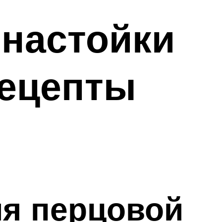
настойки
рецепты
я перцовой