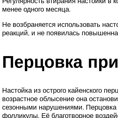
Регулярность втирания настойки в к
менее одного месяца.
Не возбраняется использовать насто
реакций, и не появилась повышенна
Перцовка пр
Настойка из острого кайенского пер
возрастное облысение она останови
сезонными нарушениями. Перцовка 
фолликулы. Её благотворное возде