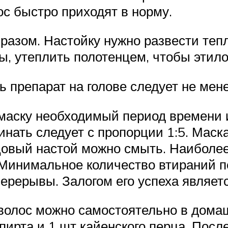
ос быстро приходят в норму.
азом. Настойку нужно развести тепл
вы, утеплить полотенцем, чтобы этил
 препарат на голове следует не мене
 маску необходимый период времени 
нать следует с пропорции 1:5. Маска
рцовый настой можно смыть. Наибол
 Минимальное количество втираний п
перерывы. Залогом его успеха являет
 волос можно самостоятельно в домаш
пирта и 1 шт кайенского перца. Пос