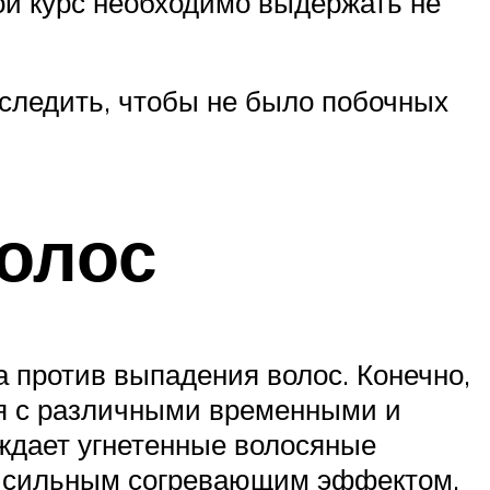
кой курс необходимо выдержать не
 следить, чтобы не было побочных
олос
а против выпадения волос. Конечно,
ся с различными временными и
ждает угнетенные волосяные
 с сильным согревающим эффектом.