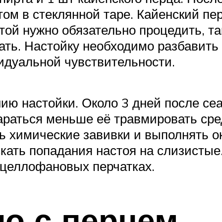
ом в стеклянной таре. Кайенский пе
той нужно обязательно процедить, т
ать. Настойку необходимо разбавить 
видуальной чувствительности.
нию настойки. Около 3 дней после се
араться меньше её травмировать сре
ть химические завивки и выполнять 
кать попадания настоя на слизистые.
 целлофановых перчатках.
о с перцем