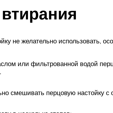
 втирания
ойку не желательно использовать, ос
аслом или фильтрованной водой перц
.
но смешивать перцовую настойку с о