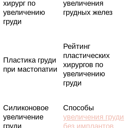
хирург по
увеличения
увеличению
грудных желез
груди
Рейтинг
пластических
Пластика груди
хирургов по
при мастопатии
увеличению
груди
Силиконовое
Способы
увеличение
увеличения груди
груди
без имплантов