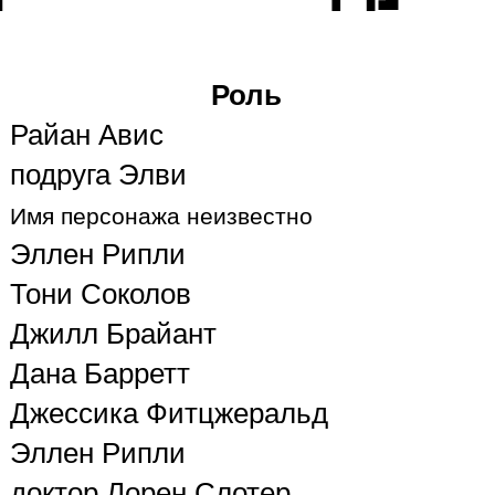
Роль
Райан Авис
подруга Элви
Имя персонажа неизвестно
Эллен Рипли
Тони Соколов
Джилл Брайант
Дана Барретт
Джессика Фитцжеральд
Эллен Рипли
доктор Лорен Слотер