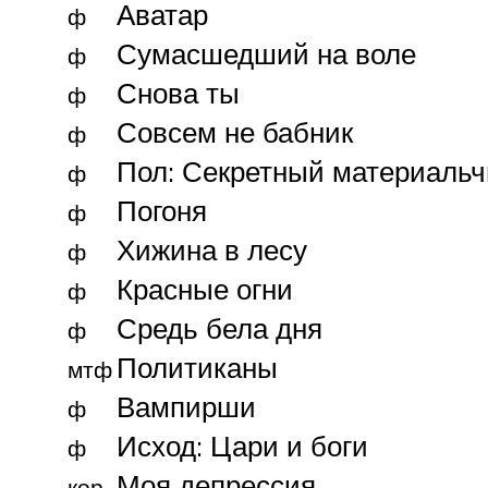
Аватар
ф
Сумасшедший на воле
ф
Снова ты
ф
Совсем не бабник
ф
Пол: Секретный материальч
ф
Погоня
ф
Хижина в лесу
ф
Красные огни
ф
Средь бела дня
ф
Политиканы
мтф
Вампирши
ф
Исход: Цари и боги
ф
Моя депрессия
кор