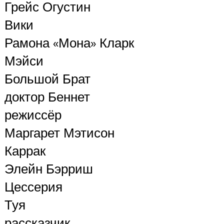
Грейс Огустин
Вики
Рамона «Мона» Кларк
Мэйси
Большой Брат
доктор Беннет
режиссёр
Маргарет Мэтисон
Каррак
Элейн Бэрриш
Цессерия
Туя
рассказчик