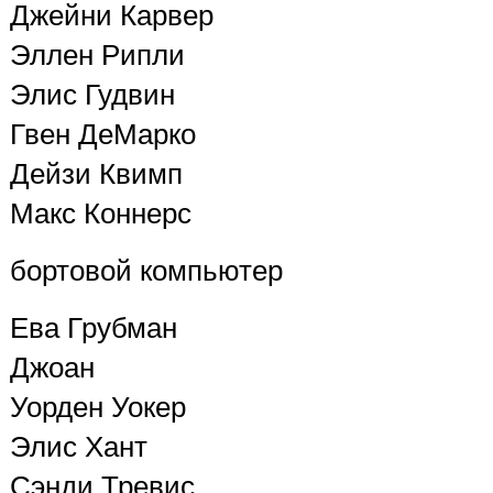
Джейни Карвер
Эллен Рипли
Элис Гудвин
Гвен ДеМарко
Дейзи Квимп
Макс Коннерс
бортовой компьютер
Ева Грубман
Джоан
Уорден Уокер
Элис Хант
Сэнди Тревис