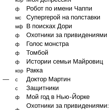
Робот по имени Чаппи
ф
Супергерой на полставки
мс
В поисках Дори
мф
Охотники за привидениями
ф
Голос монстра
ф
Томбой
ф
Истории семьи Майровиц
ф
Ракка
кор
—
Доктор Мартин
с
Защитники
с
Мой год в Нью-Йорке
ф
Охотники за привидениями:
ф