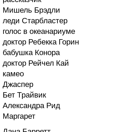
Мишель Брэдли
леди Старбластер
голос в океанариуме
доктор Ребекка Горин
бабушка Конора
доктор Рейчел Кай
камео
Джаспер
Бет Трайвик
Александра Рид
Маргарет
Дана Барретт