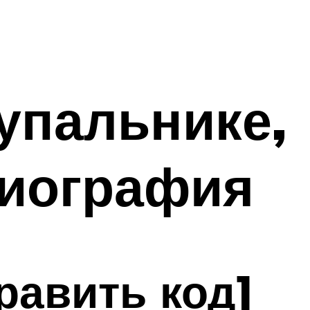
купальнике,
биография
равить код]