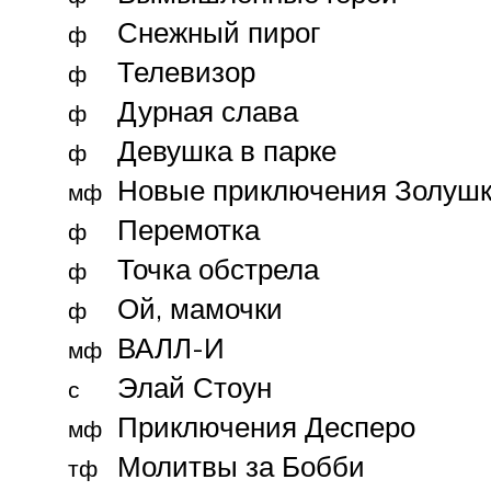
Снежный пирог
ф
Телевизор
ф
Дурная слава
ф
Девушка в парке
ф
Новые приключения Золуш
мф
Перемотка
ф
Точка обстрела
ф
Ой, мамочки
ф
ВАЛЛ-И
мф
Элай Стоун
с
Приключения Десперо
мф
Молитвы за Бобби
тф