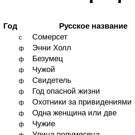
Год
Русское название
Сомерсет
с
Энни Холл
ф
Безумец
ф
Чужой
ф
Свидетель
ф
Год опасной жизни
ф
Охотники за привидениями
ф
Одна женщина или две
ф
Чужие
ф
Улица полумесяца
ф