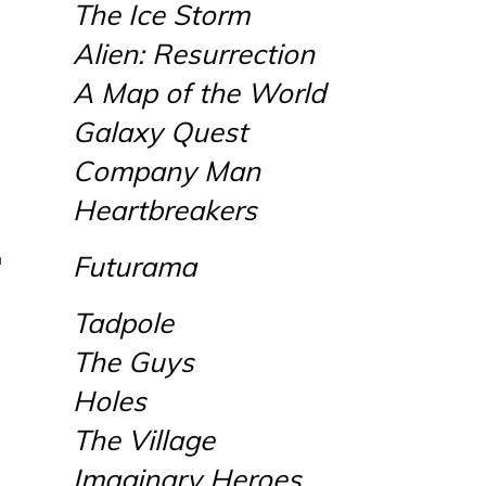
The Ice Storm
Alien: Resurrection
A Map of the World
Galaxy Quest
Company Man
Heartbreakers
д
Futurama
Tadpole
The Guys
Holes
The Village
Imaginary Heroes