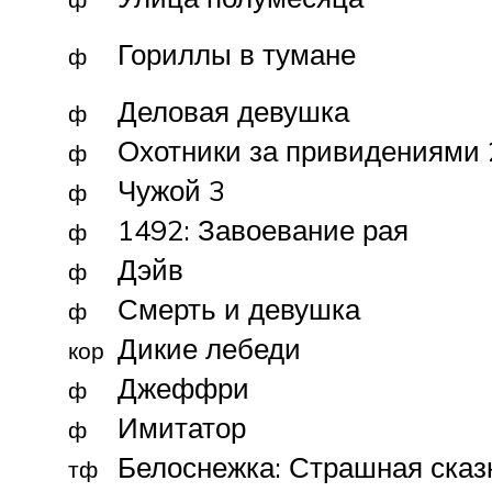
Гориллы в тумане
ф
Деловая девушка
ф
Охотники за привидениями 
ф
Чужой 3
ф
1492: Завоевание рая
ф
Дэйв
ф
Смерть и девушка
ф
Дикие лебеди
кор
Джеффри
ф
Имитатор
ф
Белоснежка: Страшная сказ
тф