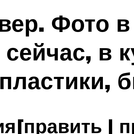
вер. Фото в
 сейчас, в 
 пластики, 
[править | п