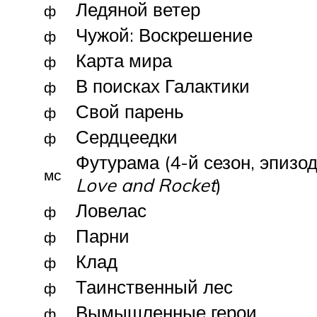
Ледяной ветер
ф
Чужой: Воскрешение
ф
Карта мира
ф
В поисках Галактики
ф
Свой парень
ф
Сердцеедки
ф
Футурама (4-й сезон, эпизо
мс
Love and Rocket
)
Ловелас
ф
Парни
ф
Клад
ф
Таинственный лес
ф
Вымышленные герои
ф