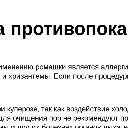
а противопока
именению ромашки является аллергия
ы и хризантемы. Если после процедур
и куперозе, так как воздействие хол
 для очищения пор не рекомендуют п
тмы и других болезнях органов дыхат