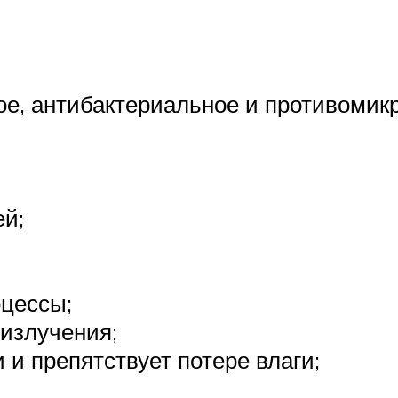
е, антибактериальное и противомик
й;
оцессы;
излучения;
и препятствует потере влаги;