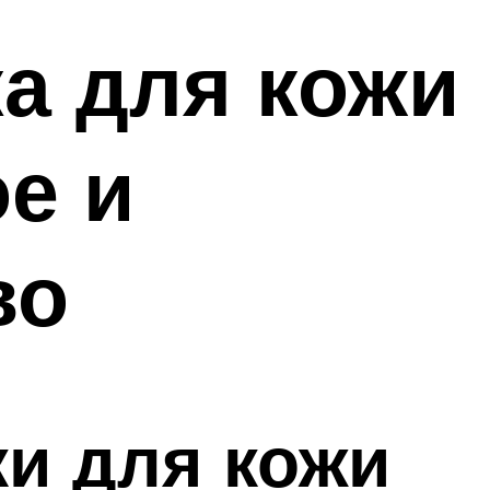
ка для кожи
ое и
во
и для кожи