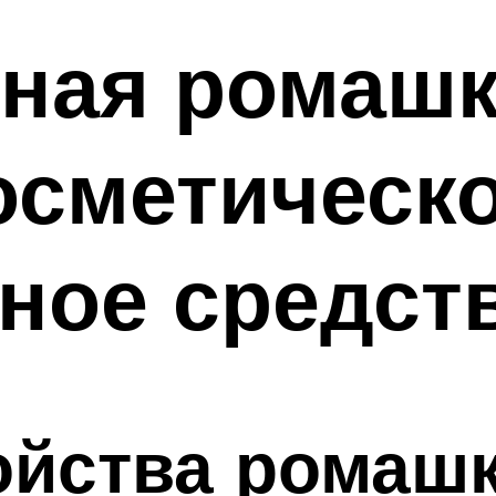
ечная ромаш
косметическ
ное средст
йства ромашк