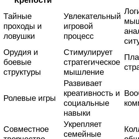
Лог
Тайные
Увлекательный
мыш
проходы и
игровой
ана
ловушки
процесс
сит
Орудия и
Стимулирует
Пла
боевые
стратегическое
стр
структуры
мышление
Развивает
креативность и
Воо
Ролевые игры
социальные
ком
навыки
Укрепляет
Совместное
Кол
семейные
творчество
общ