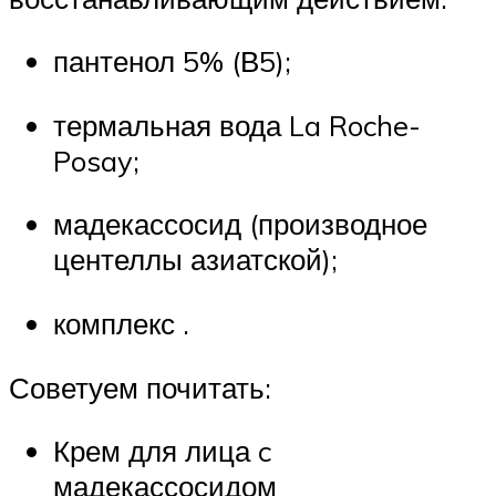
пантенол 5% (В5);
термальная вода La Roche-
Posay;
мадекассосид (производное
центеллы азиатской);
комплекс .
Советуем почитать:
Крем для лица c
мадекассосидом