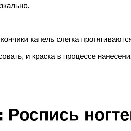
ркально.
кончики капель слегка протягиваются
совать, и краска в процессе нанесени
Я
: Роспись ногт