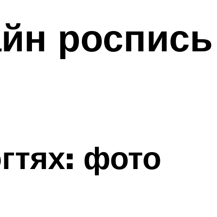
айн роспись
гтях: фото