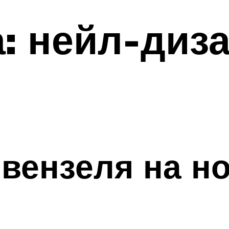
: нейл-диз
 вензеля на но