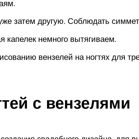
аям.
 уже затем другую. Соблюдать симме
я капелек немного вытягиваем.
исованию вензелей на ногтях для тре
гтей с вензелями
создания свадебного дизайна, для в