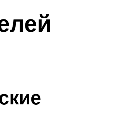
елей
ские