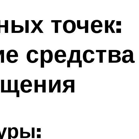
ных точек:
е средства
ищения
уры: