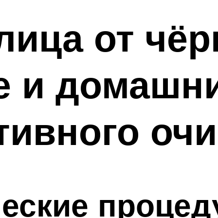
лица от чёр
е и домашни
тивного оч
еские процед