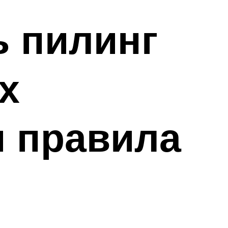
ь пилинг
х
и правила