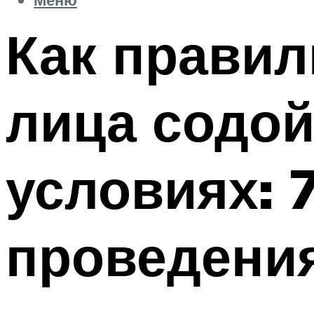
Как правил
лица содо
условиях: 
проведени