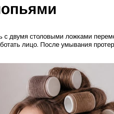
лопьями
ь с двумя столовыми ложками перемо
аботать лицо. После умывания проте