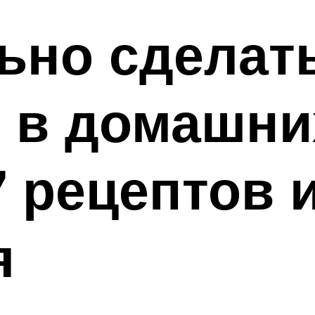
ьно сделат
й в домашни
7 рецептов 
я