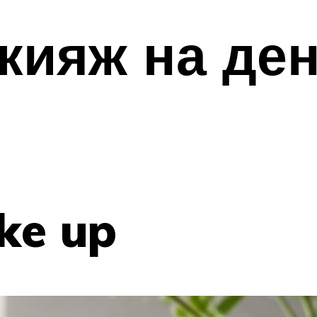
ияж на ден
ke up