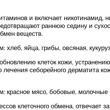
витаминов и включает никотинамид, 
редотвращают раннюю седину и сухос
бмен веществ.
 хлеб, яйца, грибы, овсяная, кукур
 обновлению клеток кожи, устранени
 лечения себорейного дерматита кож
: красное мясо, бобовые, молочные 
ессов клеточного обмена, отвечает з