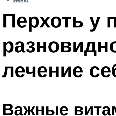
Перхоть у 
разновидно
лечение се
Важные вита