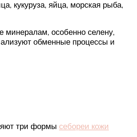
а, кукуруза, яйца, морская рыба,
 минералам, особенно селену,
рмализуют обменные процессы и
еляют три формы
себореи кожи