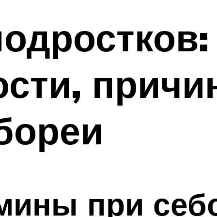
подростков:
сти, причи
бореи
мины при себ