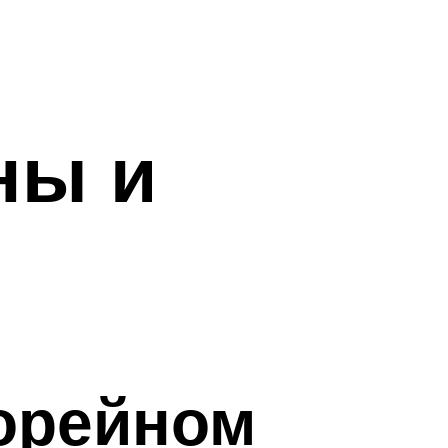
ны и
орейном