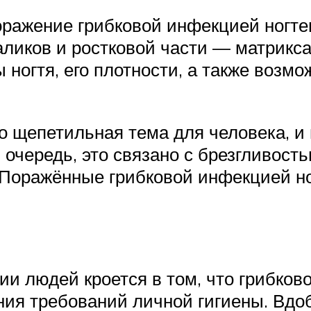
поражение грибковой инфекцией ногт
валиков и ростковой части — матрикс
ногтя, его плотности, а также возм
 щепетильная тема для человека, и
ю очередь, это связано с брезгливост
Поражённые грибковой инфекцией ног
и людей кроется в том, что грибков
ния требований личной гигиены. Вдо