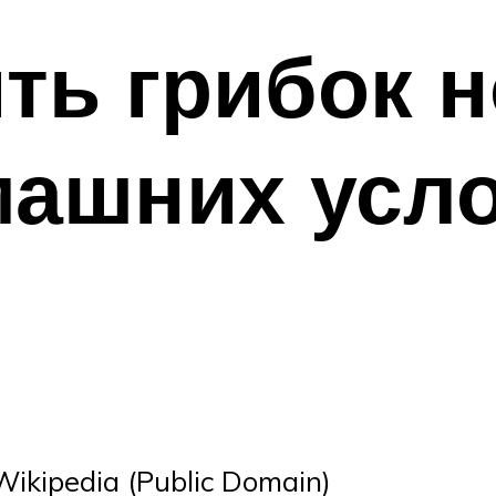
ть грибок н
машних усл
ikipedia (Public Domain)