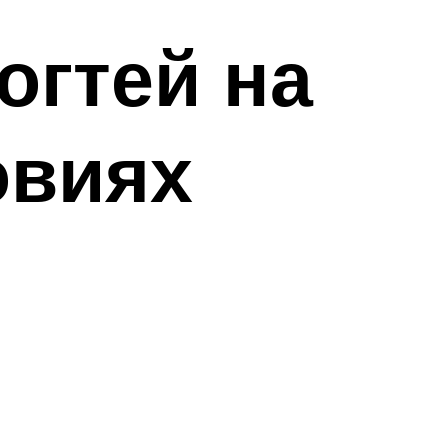
огтей на
овиях