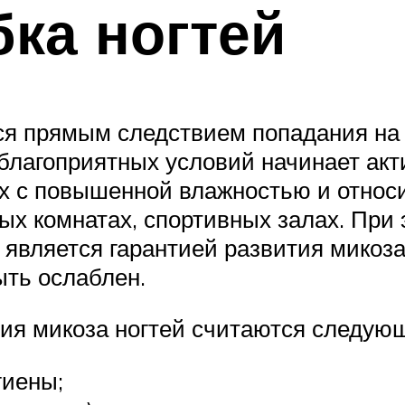
ка ногтей
я прямым следствием попадания на к
 благоприятных условий начинает ак
х с повышенной влажностью и относ
вых комнатах, спортивных залах. При 
 является гарантией развития микоза
ыть ослаблен.
я микоза ногтей считаются следующ
гиены;