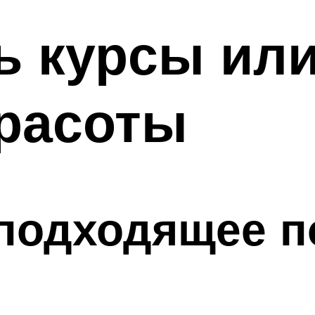
ь курсы ил
красоты
 подходящее 