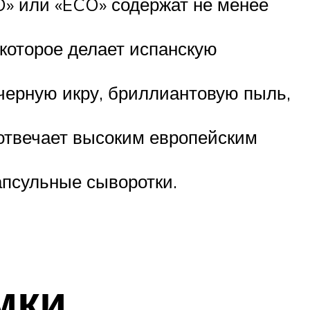
IO» или «ECO» содержат не менее
которое делает испанскую
 черную икру, бриллиантовую пыль,
 отвечает высоким европейским
псульные сыворотки.
мки