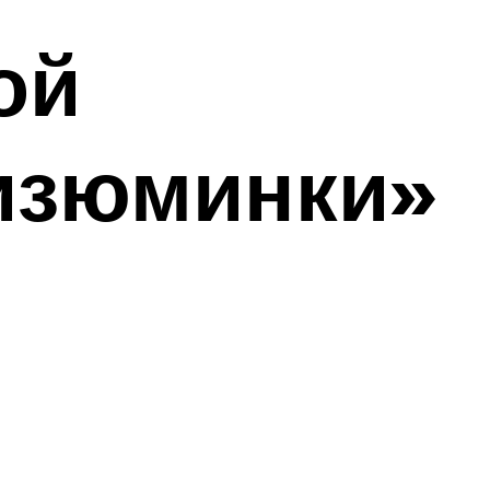
ой
«изюминки»