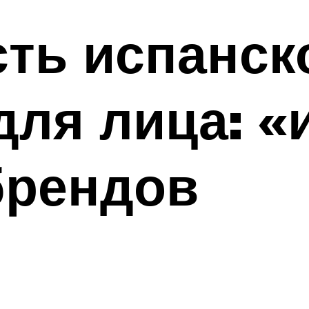
ть испанск
для лица: 
брендов