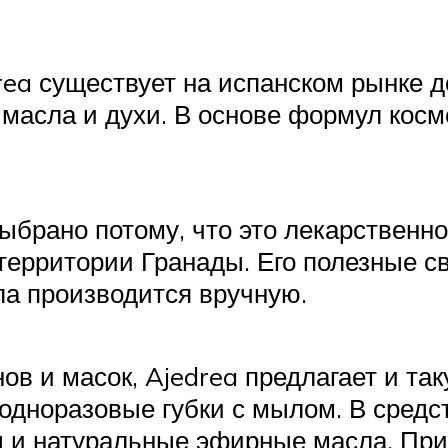
rea существует на испанском рынке д
 масла и духи. В основе формул кос
выбрано потому, что это лекарствен
территории Гранады. Его полезные св
ла производится вручную.
в и масок, Ajedrea предлагает и та
одноразовые губки с мылом. В средст
ы и натуральные эфирные масла. При