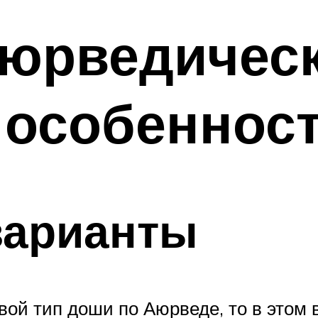
аюрведичес
о особеннос
арианты
свой тип доши по Аюрведе, то в этом 