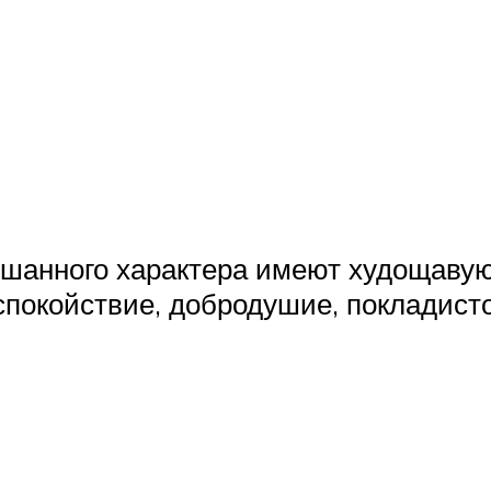
ешанного характера имеют худощавую
спокойствие, добродушие, покладисто