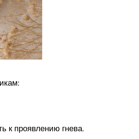
икам:
ть к проявлению гнева.