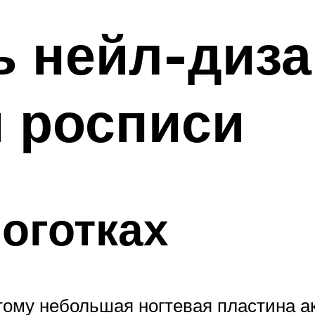
ь нейл-диза
 росписи
ноготках
тому небольшая ногтевая пластина ак