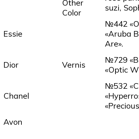
Other
suzi, So
Color
№442 «O
Essie
«Aruba B
Are».
№729 «Bl
Dior
Vernis
«Optic Wh
№532 «C
Chanel
«Hyperro
«Precious
Avon