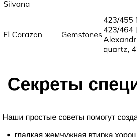
Silvana
423/455 
423/464 L
El Corazon
Gemstones
Alexandr
quartz, 4
Секреты спец
Наши простые советы помогут созда
гладкая жемчужная втирка хоро