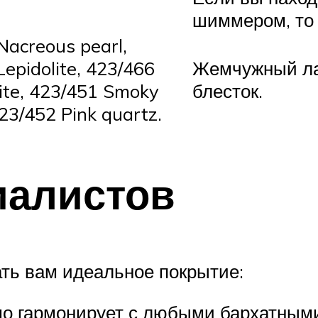
шиммером, то 
Nacreous pearl,
epidolite, 423/466
Жемчужный ла
ite, 423/451 Smoky
блесток.
23/452 Pink quartz.
иалистов
ть вам идеальное покрытие:
шо гармонирует с любыми бархатны