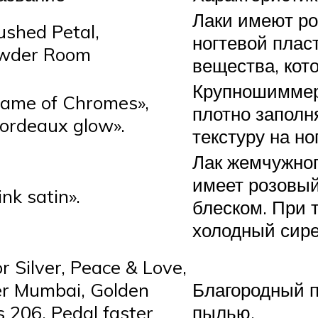
Лаки имеют ро
shed Petal,
ногтевой плас
wder Room
вещества, кот
Крупношиммер
ame of Chromes»,
плотно заполн
rdeaux glow».
текстуру на н
Лак жемчужног
имеет розовый
nk satin».
блеском. При 
холодный сире
or Silver, Peace & Love,
r Mumbai, Golden
Благородный 
s 206, Pedal faster
пылью.