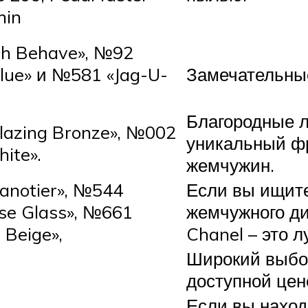
phin
h Behave», №92
lue» и №581 «Jag-U-
Замечательные
Благородные л
azing Bronze», №002
уникальный фр
ite».
жемчужин.
anotier», №544
Если вы ищите
se Glass», №661
жемчужного ди
 Beige»,
Chanel – это 
Широкий выбор
доступной цен
Если вы наход