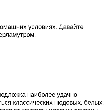
домашних условиях. Давайте
ерламутром.
подложка наиболее удачно
ься классических нюдовых, белых,