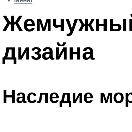
Жемчужный 
дизайна
Наследие мор