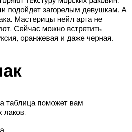
оряют текстуру морских раковин.
и подойдет загорелым девушкам. А
ака. Мастерицы нейл арта не
уют. Сейчас можно встретить
ксия, оранжевая и даже черная.
лак
а таблица поможет вам
 лаков.
ка