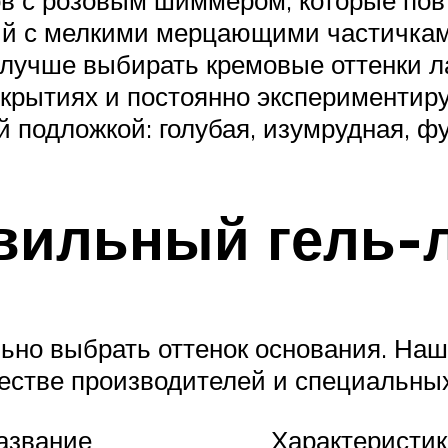
в с розовым шиммером, которые повт
ый с мелкими мерцающими частичкам
лучше выбирать кремовые оттенки л
крытиях и постоянно экспериментир
 подложкой: голубая, изумрудная, фу
вильный гель-
ьно выбрать оттенок основания. Наш
естве производителей и специальных
азвание
Характеристи