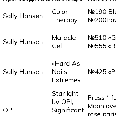
Color
№190 Blu
Sally Hansen
Therapy
№200Po
Maracle
№510 «G
Sally Hansen
Gel
№555 «Bo
«Hard As
Sally Hansen
Nails
№425 «Pi
Extreme»
Starlight
Press * f
by OPI,
Moon ove
OPI
Significant
rose pari