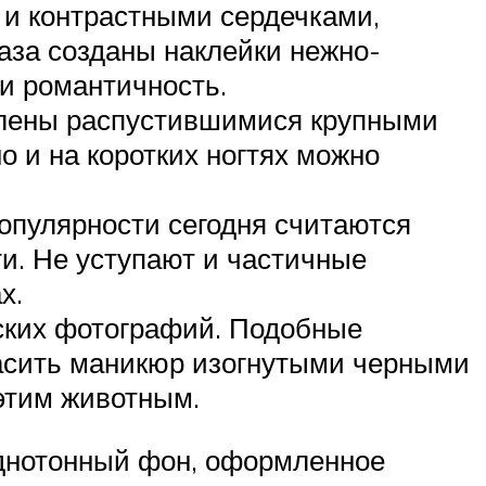
и контрастными сердечками,
аза созданы наклейки нежно-
 и романтичность.
млены распустившимися крупными
о и на коротких ногтях можно
опулярности сегодня считаются
и. Не уступают и частичные
х.
ских фотографий. Подобные
расить маникюр изогнутыми черными
 этим животным.
днотонный фон, оформленное