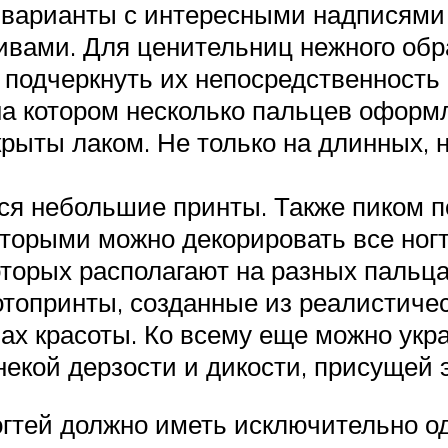
варианты с интересными надписями 
вами. Для ценительниц нежного обр
т подчеркнуть их непосредственность
на котором несколько пальцев офор
рыты лаком. Не только на длинных, н
я небольшие принты. Также пиком п
оторыми можно декорировать все ногт
торых располагают на разных пальца
отопринты, созданные из реалистиче
нах красоты. Ко всему еще можно ук
некой дерзости и дикости, присущей
гтей должно иметь исключительно о