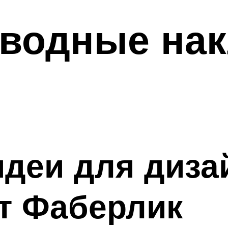
 водные нак
деи для дизай
т Фаберлик