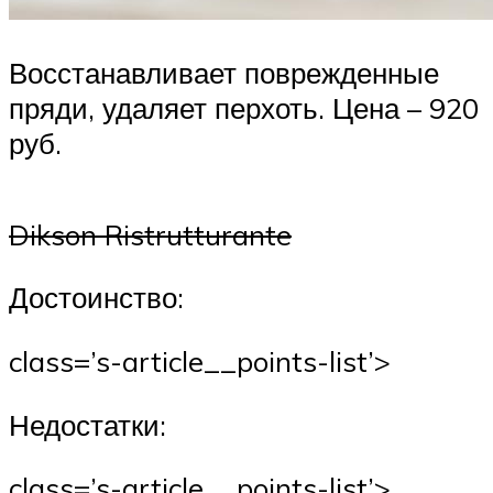
Восстанавливает поврежденные
пряди, удаляет перхоть. Цена – 920
руб.
Dikson Ristrutturante
Достоинство:
class=’s-article__points-list’>
Недостатки:
class=’s-article__points-list’>