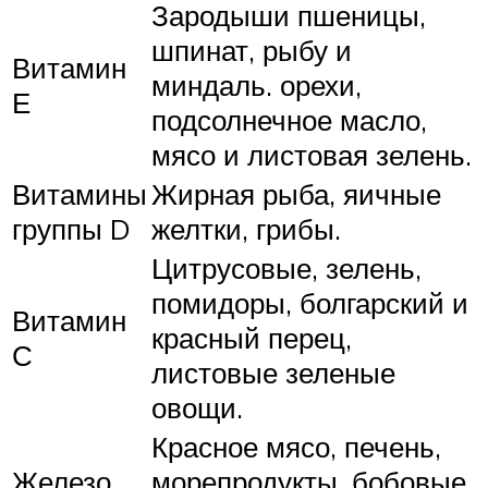
Зародыши пшеницы,
шпинат, рыбу и
Витамин
миндаль. орехи,
Е
подсолнечное масло,
мясо и листовая зелень.
Витамины
Жирная рыба, яичные
группы D
желтки, грибы.
Цитрусовые, зелень,
помидоры, болгарский и
Витамин
красный перец,
С
листовые зеленые
овощи.
Красное мясо, печень,
Железо
морепродукты, бобовые,