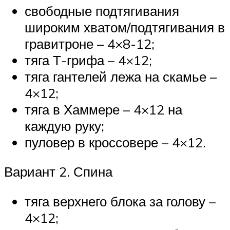
свободные подтягивания
широким хватом/подтягивания в
гравитроне – 4×8-12;
тяга Т-грифа – 4×12;
тяга гантелей лежа на скамье –
4×12;
тяга в Хаммере – 4×12 на
каждую руку;
пуловер в кроссовере – 4×12.
Вариант 2. Спина
тяга верхнего блока за голову –
4×12;