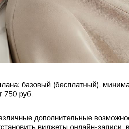
лана: базовый (бесплатный), минима
т 750 руб.
зличные дополнительные возможности
становить виджеты онлайн-записи, в