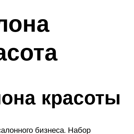
лона
асота
она красоты
салонного бизнеса. Набор