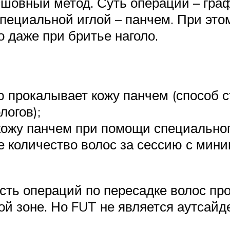
 бесшовный метод. Суть операции – гр
пециальной иглой – панчем. При эт
о даже при бритье наголо.
ую прокалывает кожу панчем (способ 
огов);
ожу панчем при помощи специальног
е количество волос за сессию с мин
ть операций по пересадке волос пров
й зоне. Но FUT не является аутсайде