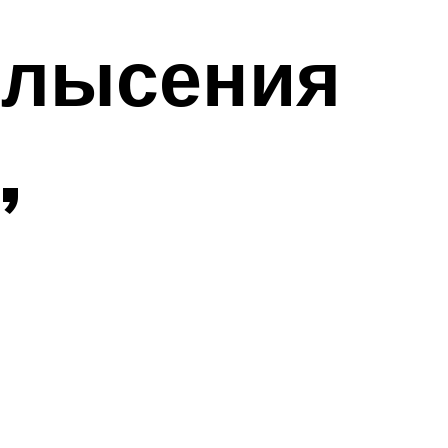
блысения
,