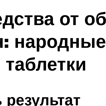
дства от о
: народные
 таблетки
ь результат