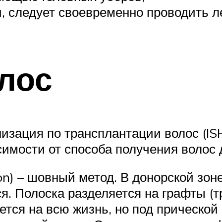
и, следует своевременно проводить л
лос
изация по трансплантации волос (IS
симости от способа получения волос
tion) – шовный метод. В донорской зо
я. Полоска разделяется на графты (т
тся на всю жизнь, но под прической 