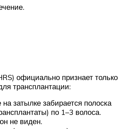
ечение.
HRS) официально признает только
 для трансплантации:
не на затылке забирается полоска
рансплантаты) по 1–3 волоса.
он не виден.