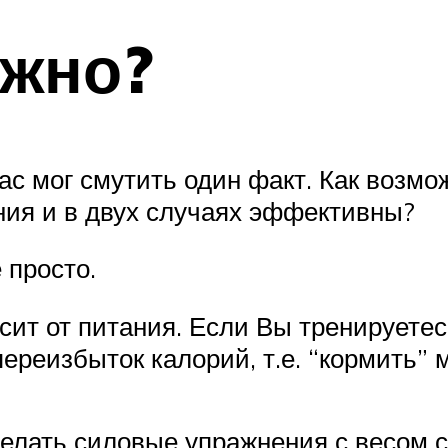
ожно?
с мог смутить один факт. Как возмо
ения и в двух случаях эффективны?
 просто.
сит от питания. Если Вы тренируете
переизбыток калорий, т.е. “кормить”
делать силовые упражнения с весом с