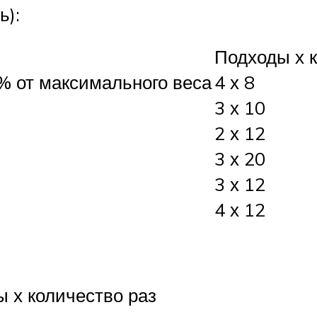
ь):
Подходы х к
% от максимального веса
4 х 8
3 х 10
2 х 12
3 х 20
3 х 12
4 х 12
 х количество раз