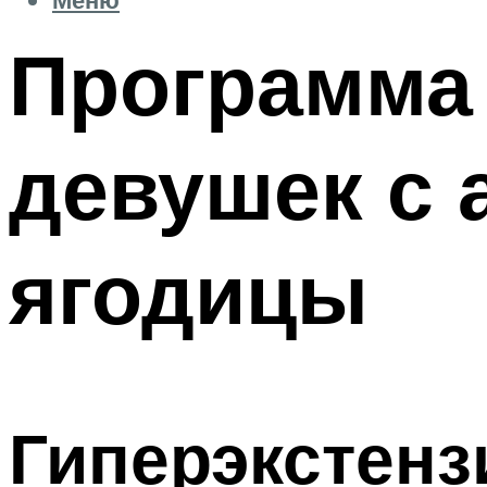
Программа
девушек с 
ягодицы
Гиперэкстенз