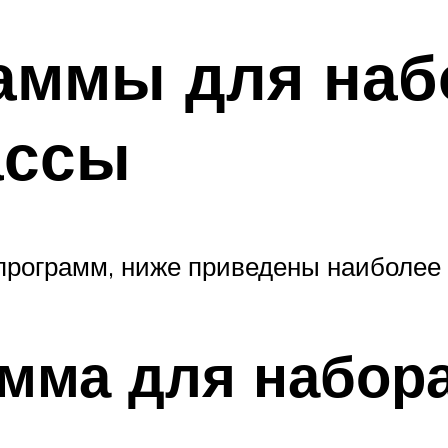
аммы для наб
ассы
программ, ниже приведены наиболее
амма для набор