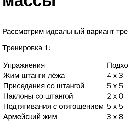
Рассмотрим идеальный вариант тр
Тренировка 1:
Упражнения
Подхо
Жим штанги лёжа
4 х 3
Приседания со штангой
5 х 5
Наклоны со штангой
2 х 8
Подтягивания с отягощением
5 х 5
Армейский жим
3 х 8