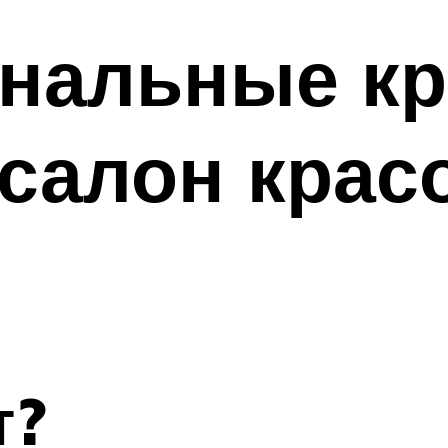
нальные к
в салон кра
т?