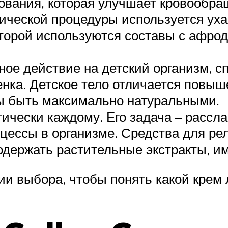
ования, которая улучшает кровообращ
ической процедуры используется ух
которой используются составы с афр
ное действие на детский организм, с
нка. Детское тело отличается повыш
ы быть максимально натуральными.
чески каждому. Его задача – расслаб
цессы в организме. Средства для р
держать растительные экстракты, име
и выбора, чтобы понять какой крем 