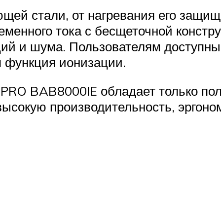
щей стали, от нагревания его защи
енного тока с бесщеточной констру
ций и шума. Пользователям доступны
я функция ионизации.
sPRO BAB8000IE обладает только по
ысокую производительность, эргоном