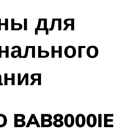
ны для
нального
ания
O BAB8000IE