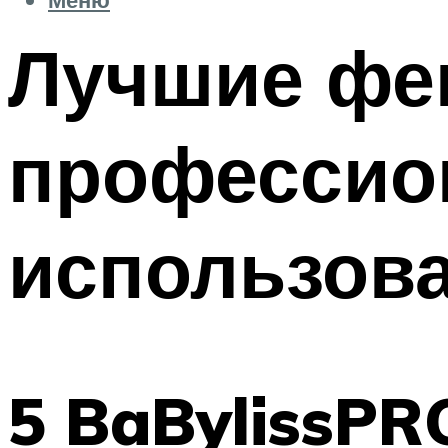
Лучшие фе
профессио
использов
5 BaBylissPR