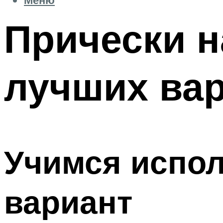
Прически н
лучших вар
Учимся испо
вариант