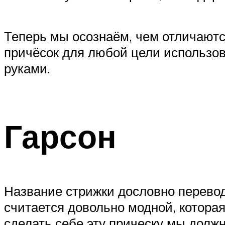
Теперь мы осознаём, чем отличают
причёсок для любой цели использо
руками.
Гарсон
Название стрижки дословно переводи
считается довольно модной, котора
сделать себе эту прическу мы должны