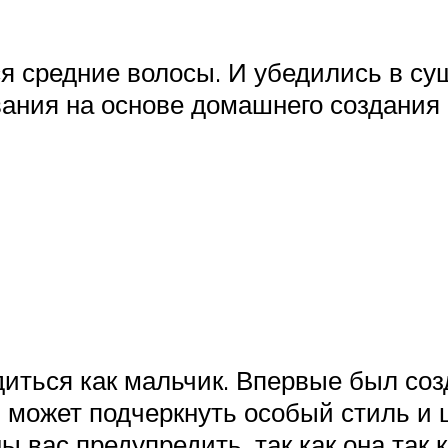
ся средние волосы. И убедились в с
вания на основе домашнего создания
ться как мальчик. Впервые был созда
я может подчеркнуть особый стиль и
 вас предупредить, так как она так 