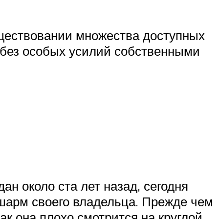
уществовании множества доступных
 без особых усилий собственными
н около ста лет назад, сегодня
 шарм своего владельца. Прежде чем
как она плохо смотрится на круглой