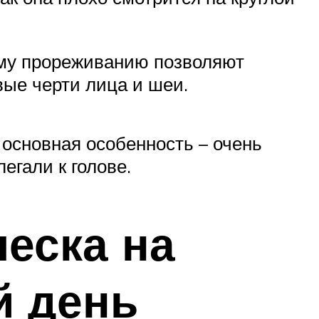
ному прореживанию позволяют
вые черти лица и шеи.
 основная особенность – очень
егали к голове.
еска на
й день