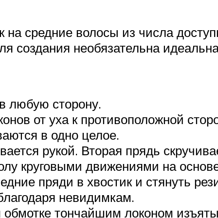
 на средние волосы из числа досту
ля создания необязательна идеальна
в любую сторону.
онов от уха к противоположной сторо
аются в одно целое.
вается рукой. Вторая прядь скручив
олу круговыми движениями на основе
дние пряди в хвостик и стянуть рез
благодаря невидимкам.
я обмотке тончайшим локоном изъяты