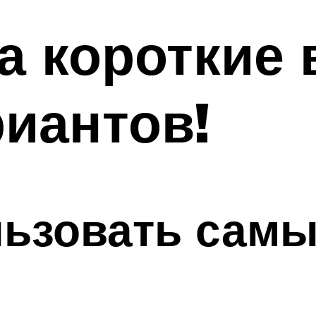
а короткие 
иантов!
льзовать сам