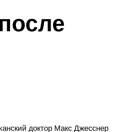
после
канский доктор Макс Джесснер