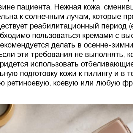
 вине пациента. Нежная кожа, сменив
льна к солнечным лучам, которые п
ществует реабилитационный период (
еобходимо пользоваться кремами с в
рекомендуется делать в осенне-зимни
Если эти требования не выполнять, к
придется использовать отбеливающи
ную подготовку кожи к пилингу и в т
ю ретиноевую, коевую или любую фр