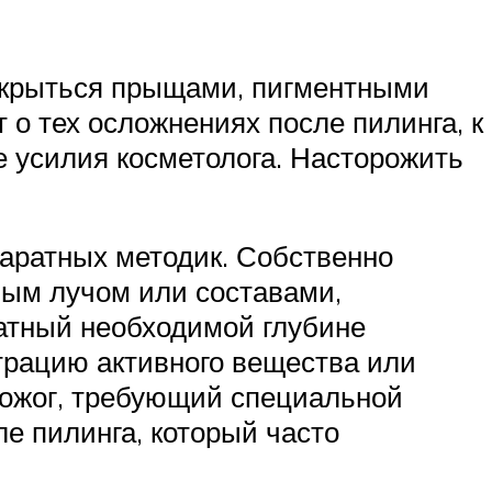
покрыться прыщами, пигментными
т о тех осложнениях после пилинга, к
е усилия косметолога. Насторожить
паратных методик. Собственно
ным лучом или составами,
атный необходимой глубине
трацию активного вещества или
 ожог, требующий специальной
е пилинга, который часто