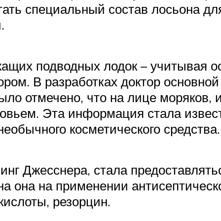
отать специальный состав лосьона д
.
ащих подводных лодок – учитывая о
ром. В разработках доктор основной
было отмечено, что на лице моряков,
ровьем. Эта информация стала извес
еобычного косметического средства.
линг Джесснера, стала предоставлят
а она на применении антисептическог
ислоты, резорцин.