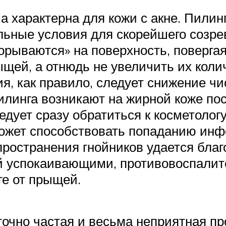
а характерна для кожи с акне. Пили
льные условия для скорейшего созре
орываются» на поверхность, поверга
щей, а отнюдь не увеличить их колич
ия, как правило, следует снижение ч
линга возникают на жирной коже пос
едует сразу обратиться к косметолог
может способствовать попаданию инф
пространения гнойников удается бла
ей успокаивающими, противовоспал
ге от прыщей.
точно частая и весьма неприятная п