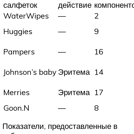
салфеток
действие
компонент
WaterWipes
—
2
Huggies
—
9
Pampers
—
16
Johnson’s baby
Эритема
14
Merries
Эритема
17
Goon.N
—
8
Показатели, предоставленные в