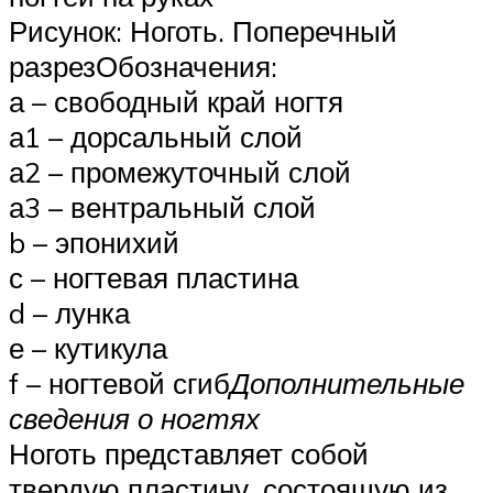
Рисунок: Ноготь. Поперечный
разрезОбозначения:
а – свободный край ногтя
а1 – дорсальный слой
а2 – промежуточный слой
а3 – вентральный слой
b – эпонихий
с – ногтевая пластина
d – лунка
е – кутикула
f – ногтевой сгиб
Дополнительные
сведения о ногтях
Ноготь представляет собой
твердую пластину, состоящую из