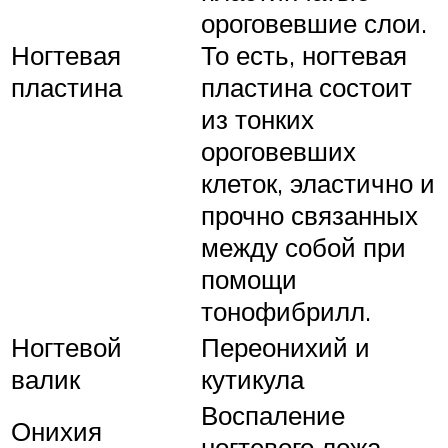
ороговевшие слои.
Ногтевая
То есть, ногтевая
пластина
пластина состоит
из тонких
ороговевших
клеток, эластично и
прочно связанных
между собой при
помощи
тонофибрилл.
Ногтевой
Переонихий и
валик
кутикула
Воспаление
Онихия
ногтевого ложа