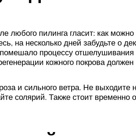
сле любого пилинга гласит: как можн
есь, на несколько дней забудьте о д
не помешало процессу отшелушивани
регенерации кожного покрова должен
роза и сильного ветра. Не выходите 
айте солярий. Также стоит временно о