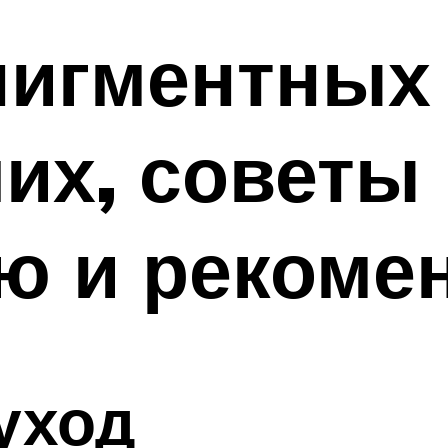
пигментных 
их, советы
ю и рекоме
уход