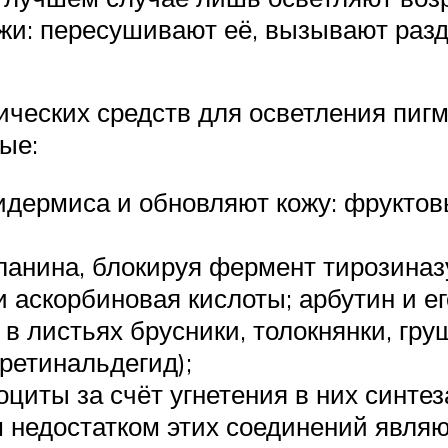
жи: пересушивают её, вызывают раз
еских средств для осветления пигме
ые:
дермиса и обновляют кожу: фруктовы
анина, блокируя фермент тирозиназ
 и аскорбиновая кислоты; арбутин и 
в листьях брусники, толокнянки, груш
ретинальдегид);
циты за счёт угнетения в них синтез
м недостатком этих соединений явля