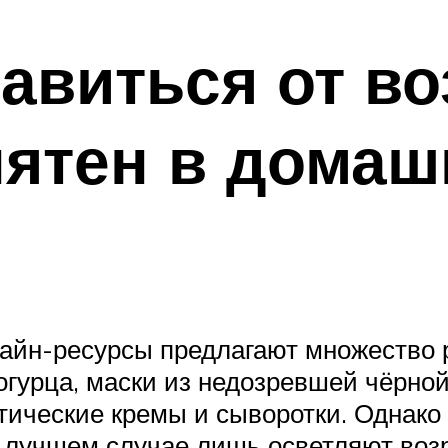
авиться от в
пятен в домаш
айн-ресурсы предлагают множество 
огурца, маски из недозревшей чёрной
тические кремы и сыворотки. Однако
в лучшем случае лишь осветляют возр