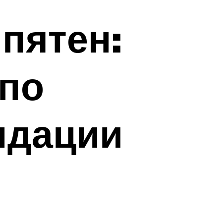
пятен:
 по
ндации