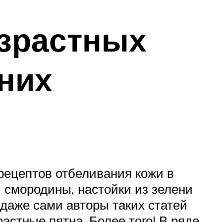
озрастных
них
рецептов отбеливания кожи в
 смородины, настойки из зелени
 даже сами авторы таких статей
астные пятна. Более того! В ряде