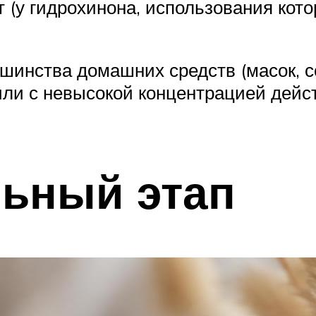
(у гидрохинона, использования кото
инства домашних средств (масок, со
или с невысокой концентрацией дейс
льный этап