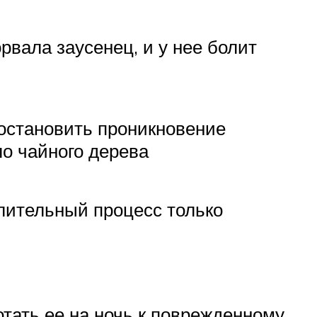
вала заусенец, и у нее болит
 остановить проникновение
ло чайного дерева
лительный процесс только
отать ее на ночь к поврежденному