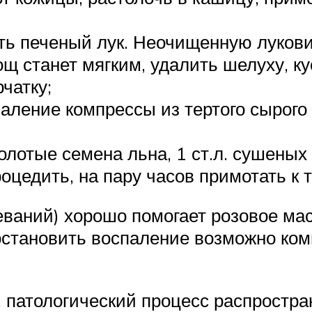
ь печеный лук. Неочищенную лукови
ощ станет мягким, удалить шелуху, к
чатку;
ление компрессы из тертого сырого
молотые семена льна, 1 ст.л. сушены
роцедить, на пару часов примотать к
еваний) хорошо помогает розовое ма
остановить воспаление возможно ком
 патологический процесс распростран