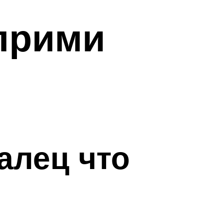
прими
алец что