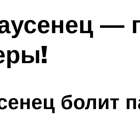
заусенец — 
еры!
сенец болит п