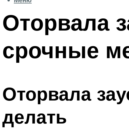
Оторвала 
срочные м
Оторвала зау
делать