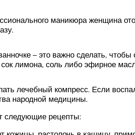
ессионального маникюра женщина отор
азу.
ванночке – это важно сделать, чтобы
 сок лимона, соль либо эфирное мас
лать лечебный компресс. Если воспа
тва народной медицины.
т следующие рецепты:
 от кожицы, растолочь в кашицу, прим