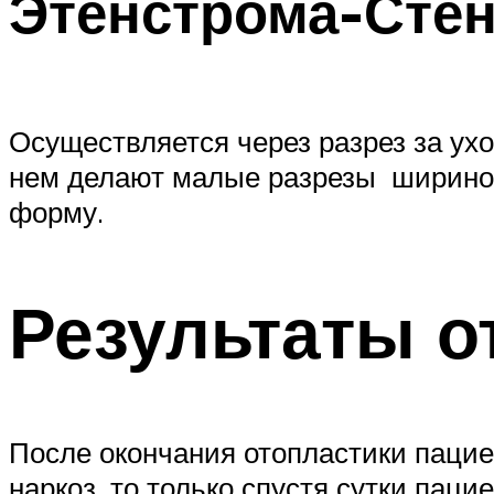
Этенстрома-Сте
Осуществляется через разрез за ухо
нем делают малые разрезы ширино
форму.
Результаты о
После окончания отопластики пацие
наркоз, то только спустя сутки пац