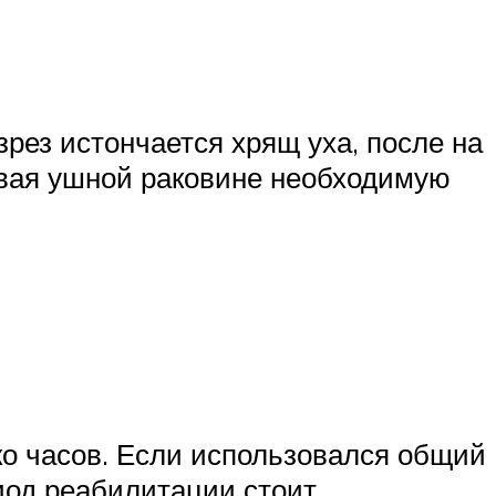
зрез истончается хрящ уха, после на
вая ушной раковине необходимую
ко часов. Если использовался общий
риод реабилитации стоит