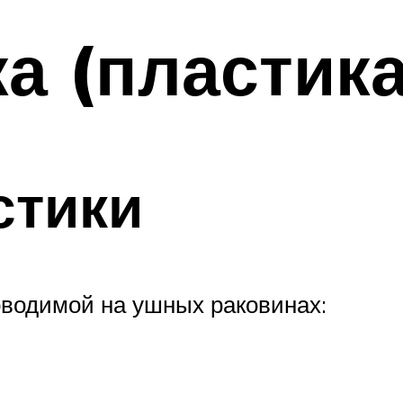
а (пластик
стики
оводимой на ушных раковинах: