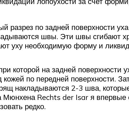
иквидации лопоухости за счет форм
й разрез по задней поверхности уха,
кладываются швы. Эти швы сгибают 
ают уху необходимую форму и ликвид
при которой на задней поверхности ух
д кожей по передней поверхности. За
 хрящ накладываются 2-3 шва, котор
да Мюнхена Rechts der Isar я впервые
зовать редко.