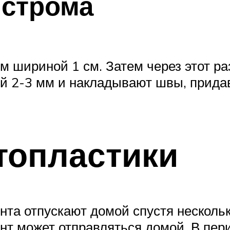
нстрома
м шириной 1 см. Затем через этот ра
й 2-3 мм и накладывают швы, прида
топластики
нта отпускают домой спустя несколь
иент может отправляться домой. В пе