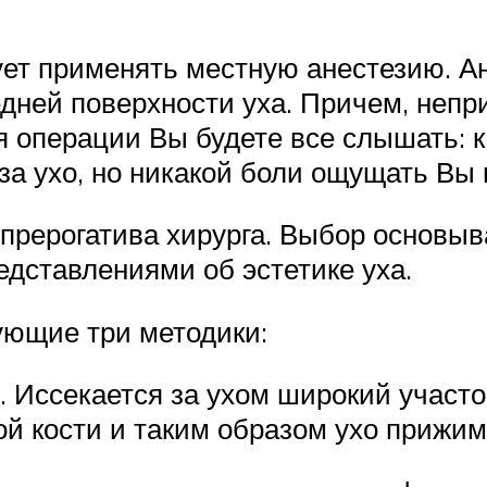
ет применять местную анестезию. Ане
едней поверхности уха. Причем, непр
я операции Вы будете все слышать: ка
т за ухо, но никакой боли ощущать Вы 
 прерогатива хирурга. Выбор основыв
едставлениями об эстетике уха.
ующие три методики:
s. Иссекается за ухом широкий участ
й кости и таким образом ухо прижима