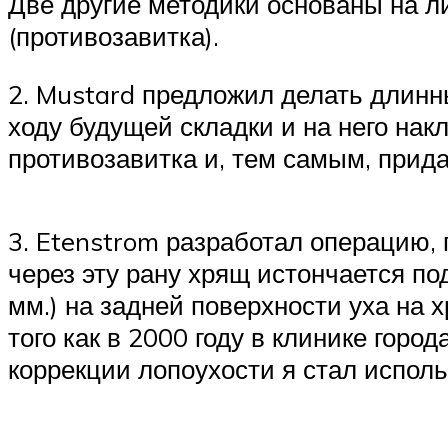
Две другие методики основаны на л
(противозавитка).
2. Mustard предложил делать длинны
ходу будущей складки и на него на
противозавитка и, тем самым, прид
3. Etenstrom разработал операцию, 
через эту рану хрящ истончается по
мм.) на задней поверхности уха на
того как в 2000 году в клинике горо
коррекции лопоухости я стал исполь