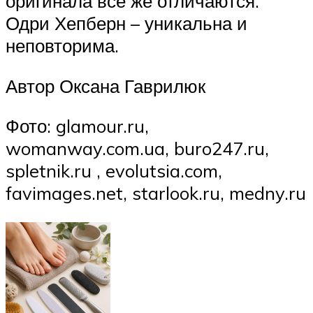
оригинала все же отличаются.
Одри Хепберн – уникальна и
неповторима.
Автор Оксана Гаврилюк
Фото: glamour.ru,
womanway.com.ua, buro247.ru,
spletnik.ru , evolutsia.com,
favimages.net, starlook.ru, medny.ru