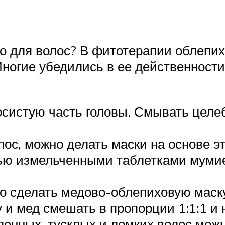
о для волос? В фитотерапии облепих
ногие убедились в ее действенности,
осистую часть головы. Смывать целе
с, можно делать маски на основе это
ью измельченными таблетками мумие 
о сделать медово-облепиховую маску
 и мед смешать в пропорции 1:1:1 и н
енных, тусклых и ломких волос мож