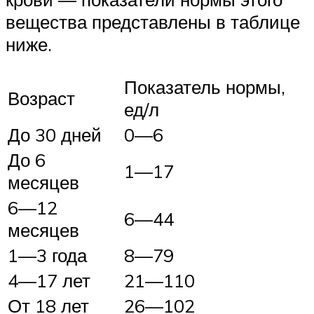
вещества представлены в таблице
ниже.
Показатель нормы,
Возраст
ед/л
До 30 дней
0—6
До 6
1—17
месяцев
6—12
6—44
месяцев
1—3 года
8—79
4—17 лет
21—110
От 18 лет
26—102