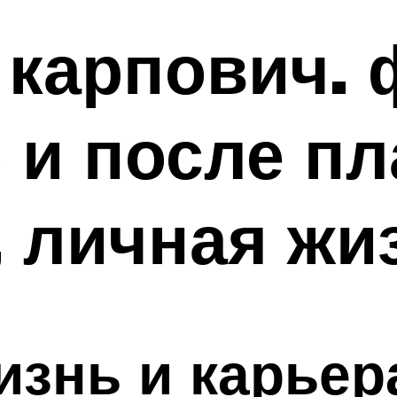
карпович. 
 и после пл
 личная жи
изнь и карьер