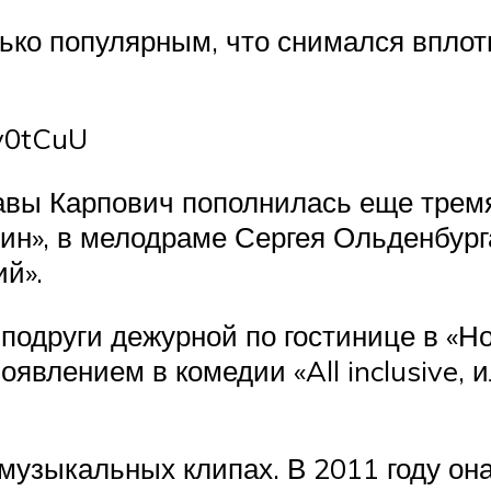
ько популярным, что снимался вплот
v0tCuU
вы Карпович пополнилась еще тремя
н», в мелодраме Сергея Ольденбурга
й».
 подруги дежурной по гостинице в «Но
явлением в комедии «All inclusive, 
музыкальных клипах. В 2011 году он