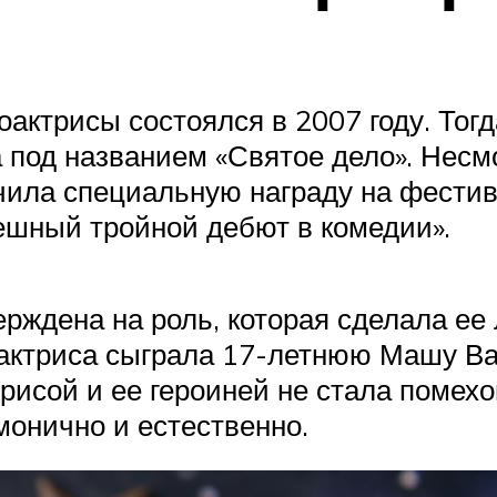
актрисы состоялся в 2007 году. Тогд
од названием «Святое дело». Несмо
учила специальную награду на фести
ешный тройной дебют в комедии».
ерждена на роль, которая сделала е
актриса сыграла 17-летнюю Машу Ва
трисой и ее героиней не стала помехо
монично и естественно.