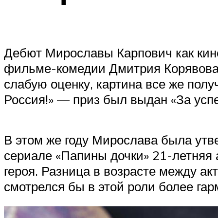
Дебют Мирославы Карпович как кино
фильме-комедии Дмитрия Корявова п
слабую оценку, картина все же пол
Россия!» — приз был выдан «За усп
В этом же году Мирослава была утв
сериале «Папины дочки» 21-летняя 
героя. Разница в возрасте между ак
смотрелся бы в этой роли более гар