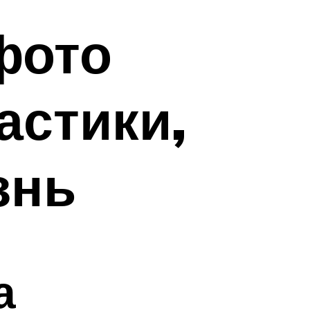
фото
астики,
знь
а