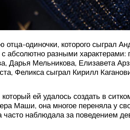
 отца-одиночки, которого сыграл А
и с абсолютно разными характерами
а, Дарья Мельникова, Елизавета Ар
та, Феликса сыграл Кирилл Каганови
который ей удалось создать в ситко
тера Маши, она многое переняла у св
а часто наблюдала за поведением де