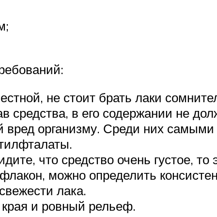
м;
требований:
стной, не стоит брать лаки сомните
в средства, в его содержании не дол
й вред организму. Среди них самым
тилфталаты.
ите, что средство очень густое, то 
флакон, можно определить консисте
свежести лака.
 края и ровный рельеф.