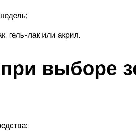
 недель;
, гель-лак или акрил.
при выборе з
редства: