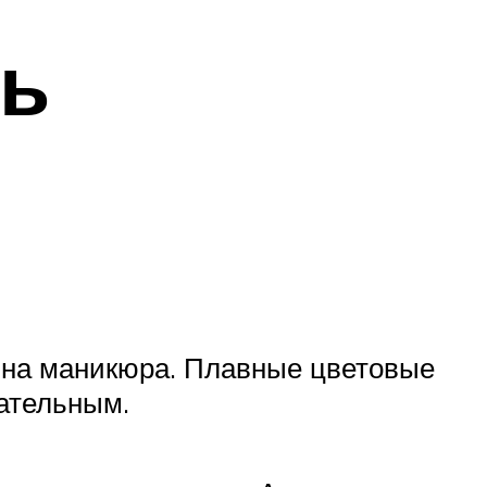
ь
йна маникюра. Плавные цветовые
вательным.