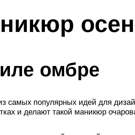
никюр осен
тиле омбре
 из самых популярных идей для диза
отках и делают такой маникюр очаро