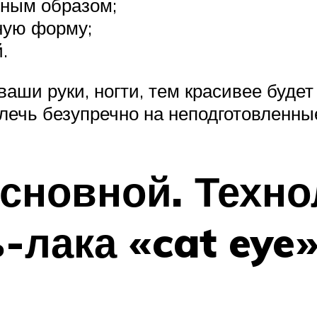
ьным образом;
ную форму;
.
аши руки, ногти, тем красивее будет
 лечь безупречно на неподготовленные
основной. Техн
-лака «cat eye