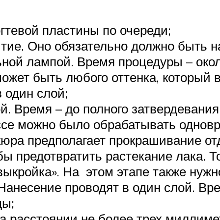
гтевой пластины по очереди;
тие. Оно обязательно должно быть на
ной лампой. Время процедуры – окол
может быть любого оттенка, который 
 один слой;
. Время – до полного затвердевания
ссе можно было обрабатывать одновр
ра предполагает прокрашивание отд
бы предотвратить растекание лака. Т
выкройка». На этом этапе также нужно
анесение проводят в один слой. Вре
ды;
 расстоянии не более трех миллимет