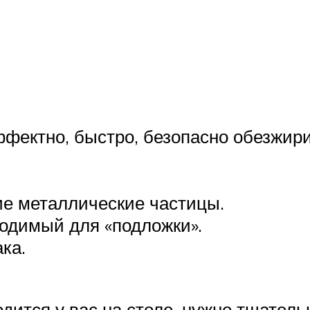
фектно, быстро, безопасно обезжири
е металлические частицы.
ходимый для «подложки».
ка.
одится у вас на столе, нужно тщатель