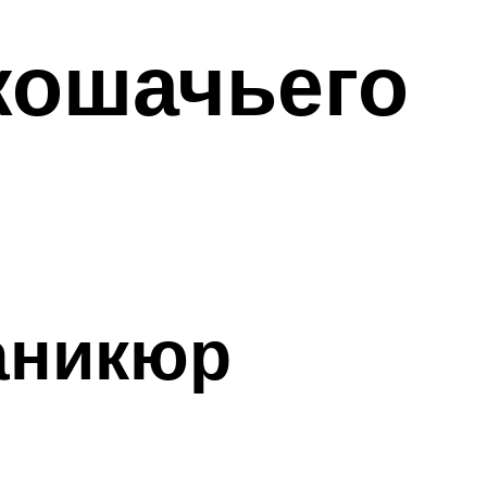
кошачьего
аникюр