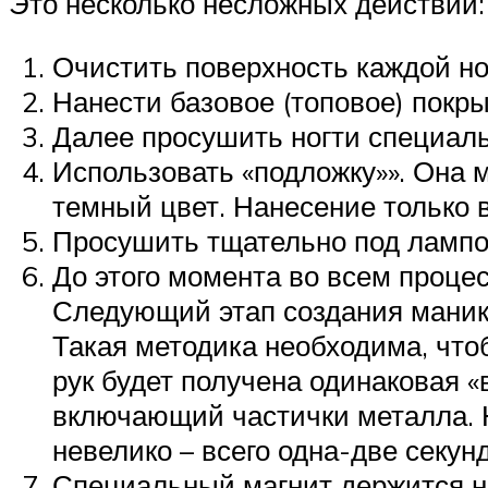
Это несколько несложных действий:
Очистить поверхность каждой но
Нанести базовое (топовое) покры
Далее просушить ногти специаль
Использовать «подложку»». Она 
темный цвет. Нанесение только в
Просушить тщательно под лампой
До этого момента во всем проце
Следующий этап создания маникю
Такая методика необходима, что
рук будет получена одинаковая «
включающий частички металла. Н
невелико – всего одна-две секун
Специальный магнит держится на