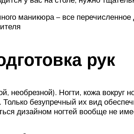
ного маникюра – все перечисленное 
дителя
одготовка рук
, необрезной). Ногти, кожа вокруг но
 Только безупречный их вид обеспе
маться дизайном ногтей вообще не им