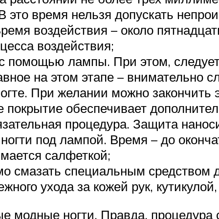
В это время нельзя допускать непро
ремя воздействия – около пятнадцат
оцесса воздействия;
с помощью лампы. При этом, следуе
авное на этом этапе – внимательно с
огте. При желании можно закончить 
ое покрытие обеспечивает дополните
язательная процедура. Защита наноси
ногти под лампой. Время – до оконча
имается салфеткой;
мо смазать специальным средством 
ного ухода за кожей рук, кутикулой,
ные модные ногти. Правда, процедур