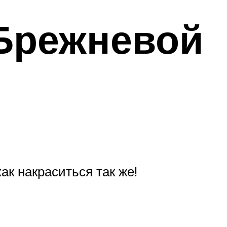
 Брежневой
ак накраситься так же!