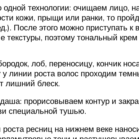
 одной технологии: очищаем лицо, 
ости кожи, прыщи или ранки, то прой
д.). После этого можно приступать к
е текстуры, поэтому тональный крем 
родок, лоб, переносицу, кончик нос
бу у линии роста волос проходим те
ет лишний блеск.
аша: прорисовываем контур и закр
ви специальной тушью.
и роста ресниц на нижнем веке нано
ерламутровые тени и растушевываем.