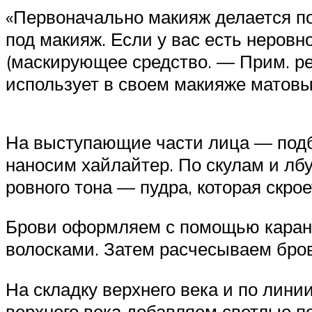
«Первоначально макияж делается по
под макияж. Если у вас есть неровн
(маскирующее средство. — Прим. ре
использует в своем макияже матовы
На выступающие части лица — подбо
наносим хайлайтер. По скулам и л
ровного тона — пудра, которая скро
Брови оформляем с помощью каранд
волосками. Затем расчесываем бро
На складку верхнего века и по лини
верхнего века добавляем светлые п