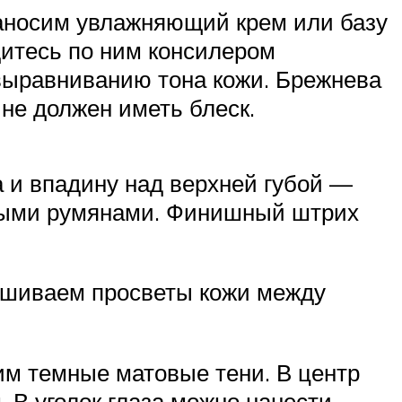
наносим увлажняющий крем или базу
дитесь по ним консилером
 выравниванию тона кожи. Брежнева
не должен иметь блеск.
а и впадину над верхней губой —
мными румянами. Финишный штрих
ашиваем просветы кожи между
сим темные матовые тени. В центр
 В уголок глаза можно нанести