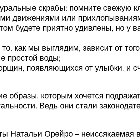
туральные скрабы; помните свежую кл
ми движениями или прихлопываниями
том будете приятно удивлены, но у в
 то, как мы выглядим, зависит от тог
е простой воды;
рщин, появляющихся от улыбки, и с
кие образы, которым хочется подража
уальности. Ведь они стали законодат
ы Натальи Орейро – неиссякаемая ве