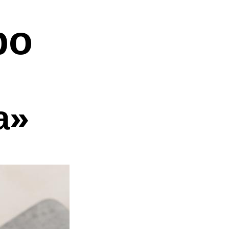
ро
а»