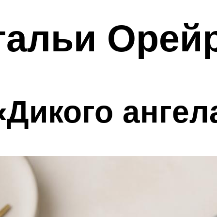
тальи Орей
«Дикого ангел