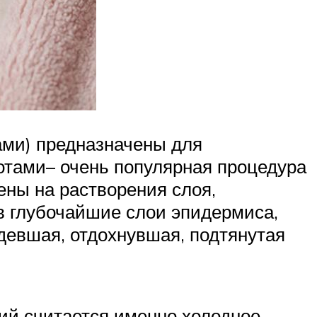
ами) предназначены для
отами– очень популярная процедура
ены на растворения слоя,
в глубочайшие слои эпидермиса,
девшая, отдохнувшая, подтянутая
ий считается именно холодное