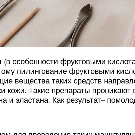
и (в особенности фруктовыми кислот
этому пилингование фруктовыми кисл
щие вещества таких средств направл
и кожи. Такие препараты проникают 
а и эластана. Как результат– помоло
ем для проведения таких манипуляц