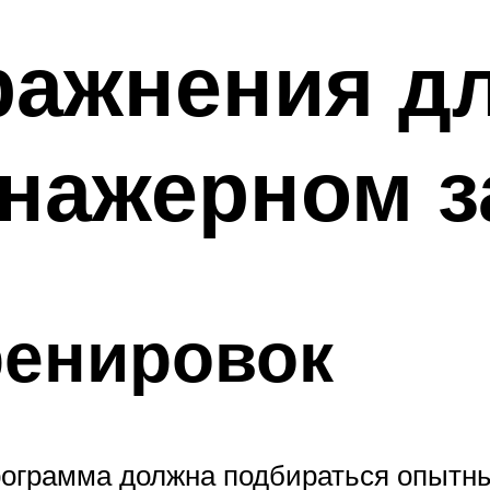
ражнения д
енажерном з
ренировок
программа должна подбираться опыт