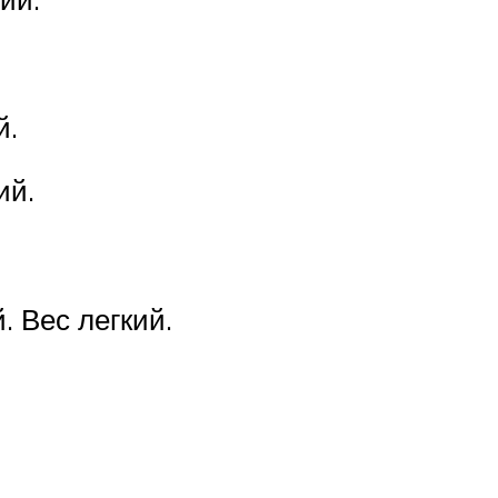
й.
ий.
. Вес легкий.