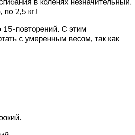
 сгибания в коленях незначительный.
о 2,5 кг.!
о 15-повторений. С этим
ать с умеренным весом, так как
рокий.
ий.