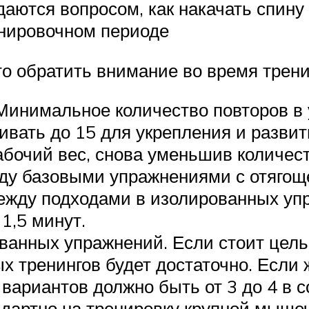
ются вопросом, как накачать спину 
енировочном периоде
что обратить внимание во время трен
Минимальное количество повторов в
чивать до 15 для укрепления и разви
очий вес, снова уменьшив количество
ду базовыми упражнениями с отягоще
 между подходами в изолированных у
1,5 минут.
анных упражнений. Если стоит цель
х тренингов будет достаточно. Если
вариантов должно быть от 3 до 4 в 
дартно на тренировку крупной мышеч