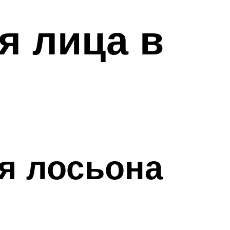
я лица в
я лосьона