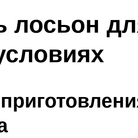
ь лосьон дл
условиях
приготовлени
а