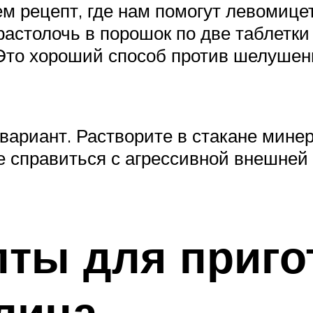
м рецепт, где нам помогут левомице
астолочь в порошок по две таблетки
. Это хороший способ против шелуше
вариант. Растворите в стакане минер
е справиться с агрессивной внешней с
пты для приго
лица