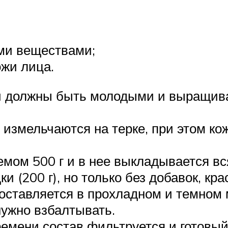
ми веществами;
ожи лица.
они должны быть молодыми и выращив
змельчаются на терке, при этом кожу
мом 500 г и в нее выкладывается вс
и (200 г), но только без добавок, кр
оставляется в прохладном и темном 
нужно взбалтывать.
емени состав фильтруется и готовый