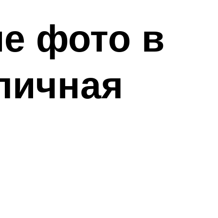
е фото в
личная