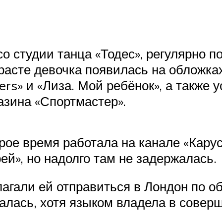
со студии танца «Тодес», регулярно
расте девочка появилась на обложка
ers» и «Лиза. Мой ребёнок», а также 
азина «Спортмастер».
орое время работала на канале «Кар
й», но надолго там не задержалась.
агали ей отправиться в Лондон по об
залась, хотя языком владела в совер