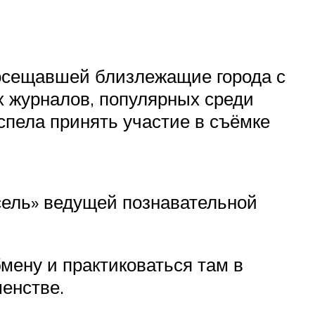
 посещавшей близлежащие города с
х журналов, популярных среди
успела принять участие в съёмке
усель» ведущей познавательной
мену и практиковаться там в
шенстве.