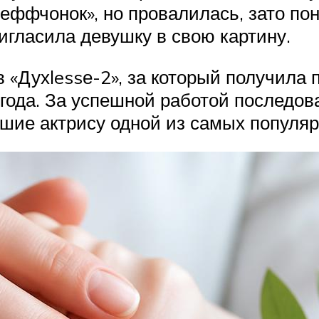
Деффчонок», но провалилась, зато по
игласила девушку в свою картину.
 «Духlessе-2», за который получила 
 года. За успешной работой последов
шие актрису одной из самых популяр