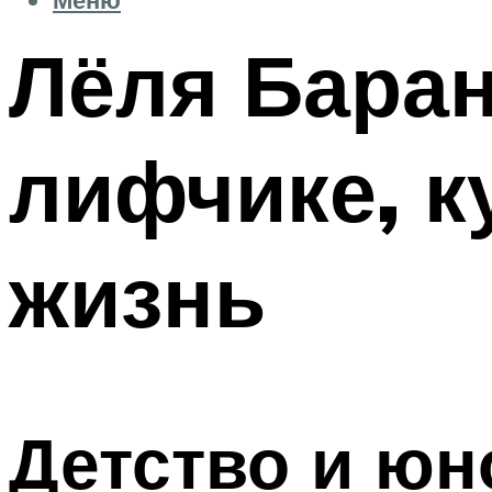
Лёля Баран
лифчике, к
жизнь
Детство и юн