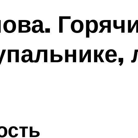
ова. Горячи
упальнике, 
ость