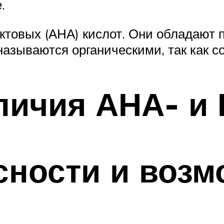
.
уктовых (АНА) кислот. Они обладаю
зываются органическими, так как со
личия АНА- и 
сности и воз