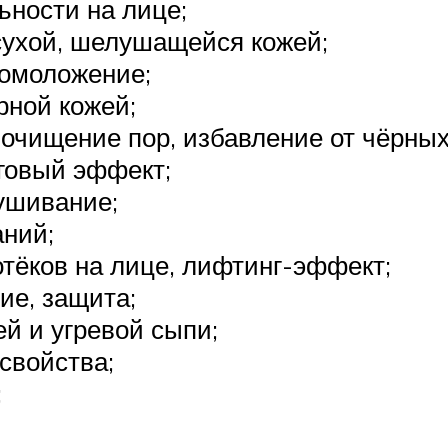
ьности на лице;
 сухой, шелушащейся кожей;
 омоложение;
рной кожей;
очищение пор, избавление от чёрных
говый эффект;
ушивание;
ний;
отёков на лице, лифтинг-эффект;
ие, защита;
й и угревой сыпи;
свойства;
;