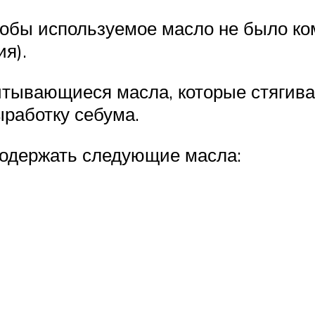
тобы используемое масло не было ко
я).
итывающиеся масла, которые стягив
работку себума.
содержать следующие масла: