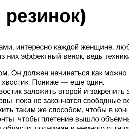
 резинок)
нками, интересно каждой женщине, лю
из них эффектный венок, ведь техник
м. Он должен начинаться как можно 
е хвостик. Пониже — еще один.
остик заложить второй и закрепить з
овы, пока не закончатся свободные в
ить таким же способом, чтобы в конц
енты, чтобы плетение вышло объемн
области, поднимая и немного оттяги