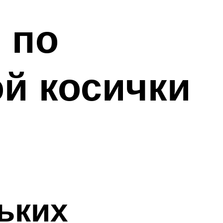
 по
й косички
ьких