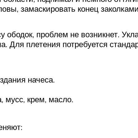
ловы, замаскировать конец заколками
су ободок, проблем не возникнет. Укл
а. Для плетения потребуется станда
здания начеса.
, мусс, крем, масло.
еняют: