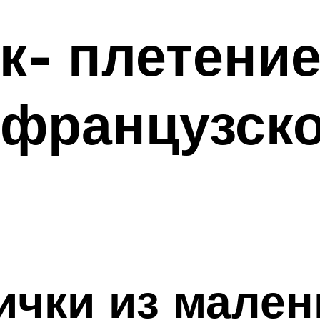
к- плетение
французско
ички из мален