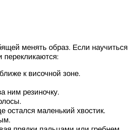
бящей менять образ. Если научиться
и перекликаются:
ближе к височной зоне.
а ним резиночку.
олосы.
е остался маленький хвостик.
ым.
вая прядки пальцами или гребнем.