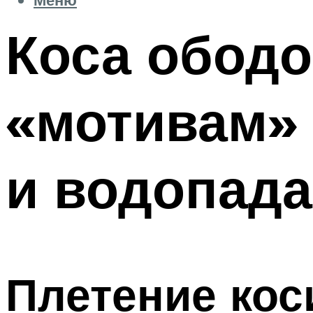
Коса ободо
«мотивам» 
и водопада
Плетение кос