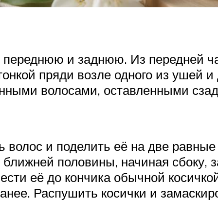
– переднюю и заднюю. Из передней 
тонкой пряди возле одного из ушей и
енными волосами, оставленными сзад
ь волос и поделить её на две равны
з ближней половины, начиная сбоку, 
сти её до кончика обычной косичкой 
ранее. Распушить косички и замаскир